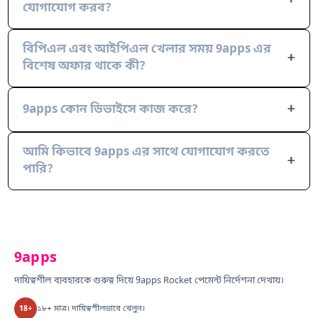
সম্পন্ন না হওয়া পর্যন্ত কিছু বৈশিষ্ট্য সীমাবদ্ধ থাকতে পারে।
তাদের বাজেট নির্ধারণ করতে পারেন, সময় সীমা নির্ধারণ
যোগাযোগ করব?
করতে পারেন এবং প্রয়োজন হলে তাদের অ্যাকাউন্ট
লাইভ ক্যাসিনো গেমগুলিতে আপনি লাইভ চ্যাট বৈশিষ্ট্য
সাময়িকভাবে স্থগিত করতে পারেন। আমাদের সাথে
বিপিএল এবং আইপিএল খেলার সময় 9apps এর
+
ব্যবহার করে অন্য খেলোয়াড়দের সাথে যোগাযোগ করতে
যোগাযোগ করুন যদি আপনার কোনো সাহায্যের প্রয়োজন
বিশেষ অফার থাকে কী?
পারেন। আমাদের সাপোর্ট টিমও সর্বদা সাহায্যের জন্য প্রস্তুত।
হয়।
হ্যাঁ, বড় ক্রিকেট টুর্নামেন্ট যেমন বিপিএল এবং আইপিএল
+
9apps কোন ডিভাইসে কাজ করে?
চলাকালীন আমরা বিশেষ প্রচার এবং বোনাস অফার করি।
এই সময়ে আরও বাজার, উন্নত অডস এবং বিশেষ পুরস্কার
9apps সব ডিভাইসে কাজ করে — স্মার্টফোন, ট্যাবলেট
আমি কিভাবে 9apps এর সাথে যোগাযোগ করতে
+
পাওয়া যায়।
এবং ডেস্কটপ কম্পিউটার। আমাদের প্ল্যাটফর্ম মোবাইল-
পারি?
প্রথম ডিজাইন অনুসরণ করে, তাই ছোট স্ক্রিনে সেরা
আমাদের সাহায্য বিভাগে লাইভ চ্যাট, ইমেইল এবং ফোন
অভিজ্ঞতা পাবেন।
সাপোর্ট উপলব্ধ। আপনি যেকোনো সমস্যা বা প্রশ্নের জন্য
আমাদের সাথে যোগাযোগ করতে পারেন এবং আমরা
9apps
বাংলায় সেবা প্রদান করি।
দায়িত্বশীল ব্যবহারকে গুরুত্ব দিয়ে 9apps Rocket পেমেন্ট নির্দেশনা দেখায়।
১৮+ মাত্র। দায়িত্বশীলভাবে খেলুন।
18+