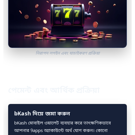
নিরাপদ লগইন এবং যাচাইকরণ প্রক্রিয়া
পেমেন্ট এবং আর্থিক প্রক্রিয়া
bKash দিয়ে জমা করুন
bKash মোবাইল ওয়ালেট ব্যবহার করে তাৎক্ষণিকভাবে
আপনার 9apps অ্যাকাউন্টে অর্থ যোগ করুন। কোনো